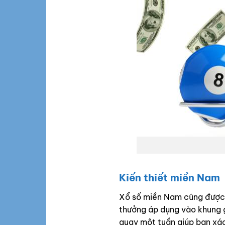
Kiến thiết miền Nam
Xổ số miền Nam cũng được b
thưởng áp dụng vào khung g
quay một tuần giúp bạn xá