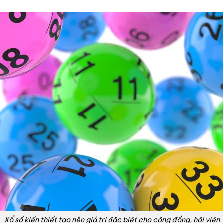
Xổ số kiến thiết tạo nên giá trị đặc biệt cho cộng đồng, hội viên