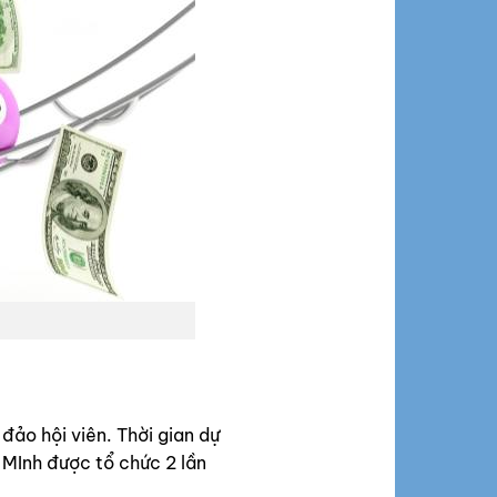
đảo hội viên. Thời gian dự
 MInh được tổ chức 2 lần