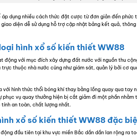
ể áp dụng nhiều cách thức đặt cược từ đơn giản đến phức t
giao diện dễ sử dụng hỗ trợ cập nhật bảng kết quả, thông t
loại hình xổ số kiến thiết WW88
ạt động với mục đích xây dựng đất nước với nguồn thu cộ
 trực thuộc nhà nước cũng như giám sát, quản lý bởi cơ 
a với hình thức thổi bóng khí thay bằng lồng quay qua tay 
ự phục vụ quay thưởng hiện bị cắt giảm đi một phần nhằm 
 tính an toàn, chất lượng nhất.
hình xổ số kiến thiết WW88 đặc bi
t động đầu tiên tại khu vực miền Bắc dần dần lan rộng ra t