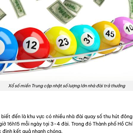
Xổ số miền Trung cập nhật số lượng lớn nhà đài trả thưởng
iết đến là khu vực có nhiều nhà đài quay số thu hút đông 
iờ 16h15 mỗi ngày tại 3-4 đài. Trong đó Thành phố Hồ Chí
c định kết quả nhanh chóng.