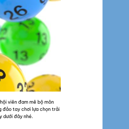
i hội viên đam mê bộ môn
 đảo tay chơi lựa chọn trải
y dưới đây nhé.