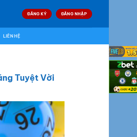
ĐĂNG KÝ
ĐĂNG NHẬP
LIÊN HỆ
ăng Tuyệt Vời