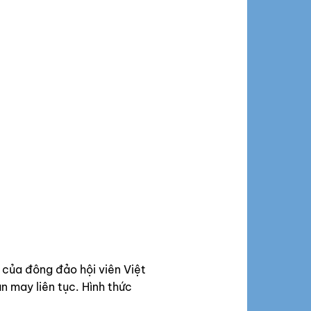
h của đông đảo hội viên Việt
n may liên tục. Hình thức