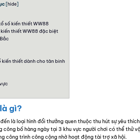
ục
[
hide
]
xổ số kiến thiết WW88
 kiến thiết WW88 đặc biệt
n Bắc
kiến thiết dành cho tân binh
 vực
 là gì?
đến là loại hình đổi thưởng quen thuộc thu hút sự yêu thíc
 công bố hàng ngày tại 3 khu vực người chơi có thể thử vậ
g công trình công cộng nhờ hoạt động tài trợ xã hội.