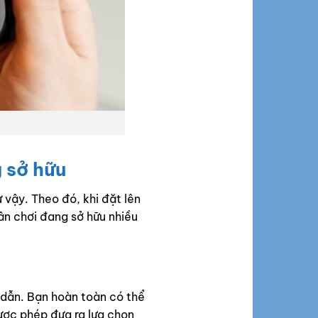
 sở hữu
vậy. Theo đó, khi đặt lên
sân chơi đang sở hữu nhiều
dẫn. Bạn hoàn toàn có thể
được phép đưa ra lựa chọn