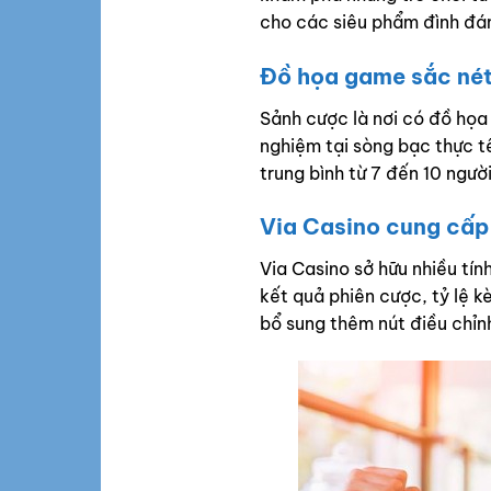
cho các siêu phẩm đình đám
Đồ họa game sắc nét
Sảnh cược là nơi có đồ họa
nghiệm tại sòng bạc thực t
trung bình từ 7 đến 10 ngườ
Via Casino cung cấp 
Via Casino sở hữu nhiều tín
kết quả phiên cược, tỷ lệ k
bổ sung thêm nút điều chỉnh