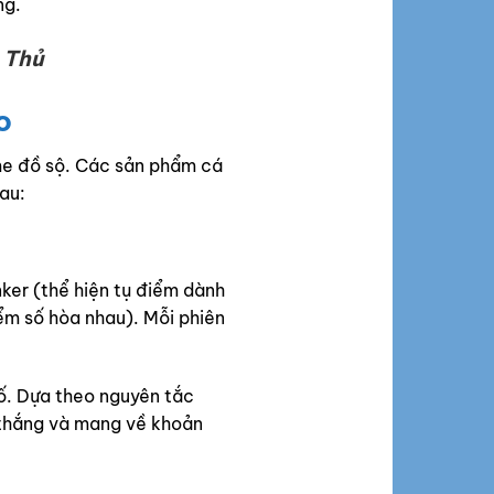
ng.
 Thủ
o
ame đồ sộ. Các sản phẩm cá
au:
nker (thể hiện tụ điểm dành
iểm số hòa nhau). Mỗi phiên
số. Dựa theo nguyên tắc
n thắng và mang về khoản