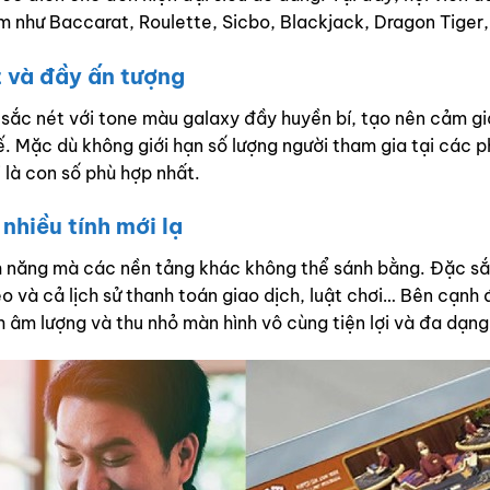
 như Baccarat, Roulette, Sicbo, Blackjack, Dragon Tiger
 và đầy ấn tượng
 sắc nét với tone màu galaxy đầy huyền bí, tạo nên cảm gi
ế. Mặc dù không giới hạn số lượng người tham gia tại các 
i là con số phù hợp nhất.
nhiều tính mới lạ
h năng mà các nền tảng khác không thể sánh bằng. Đặc sắc 
èo và cả lịch sử thanh toán giao dịch, luật chơi… Bên cạnh 
 âm lượng và thu nhỏ màn hình vô cùng tiện lợi và đa dạng