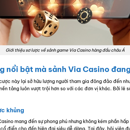
Giới thiệu sơ lược về sảnh game Via Casino hàng đầu châu Á
 nổi bật mà sảnh Via Casino đang
ược này lại sở hữu lượng người tham gia đông đảo đến như 
nền tảng luôn vượt trội hơn so với các đơn vị khác. Bởi lẽ 
ực khủng
 Casino mang đến sự phong phú nhưng không kém phần hấp 
cổ điển cho đến hiện đại siêu dễ dàng. Tại đây, hội viên 