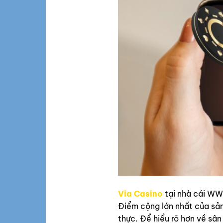
Via Casino
tại nhà cái WW8
Điểm cộng lớn nhất của sản
thực. Để hiểu rõ hơn về sân