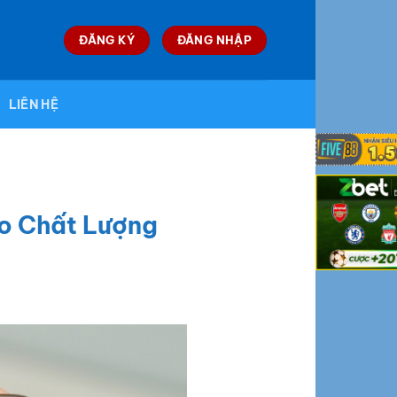
ĐĂNG KÝ
ĐĂNG NHẬP
LIÊN HỆ
o Chất Lượng