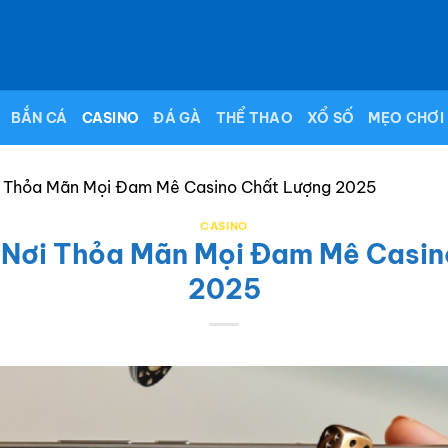
BẮN CÁ
CASINO
ĐÁ GÀ
THỂ THAO
XỔ SỐ
MẸO CHƠI
ơi Thỏa Mãn Mọi Đam Mê Casino Chất Lượng 2025
CASINO
– Nơi Thỏa Mãn Mọi Đam Mê Casin
2025