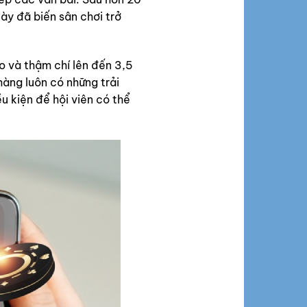
này đã biến sân chơi trở
o và thậm chí lên đến 3,5
hàng luôn có những trải
ều kiện để hội viên có thể