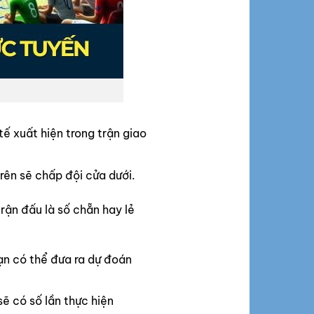
ế xuất hiện trong trận giao
rên sẽ chấp đội cửa dưới.
rận đấu là số chẵn hay lẻ
bạn có thể đưa ra dự đoán
ẽ có số lần thực hiện