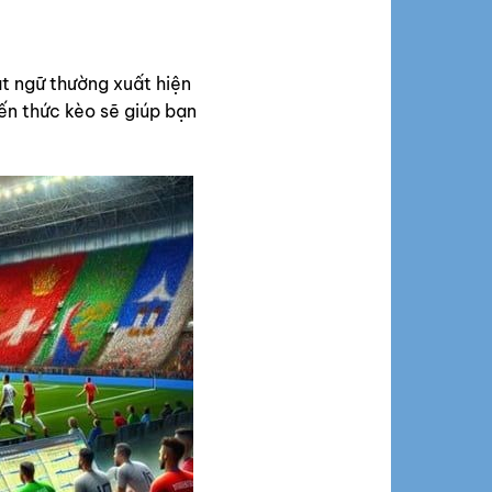
ật ngữ thường xuất hiện
ến thức kèo sẽ giúp bạn