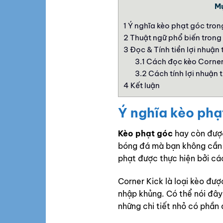
M
1
Ý nghĩa kèo phạt góc tron
2
Thuật ngữ phổ biến trong
3
Đọc & Tính tiền lợi nhuận
3.1
Cách đọc kèo Corner
3.2
Cách tính lợi nhuận 
4
Kết luận
Ý nghĩa kèo phạ
Kèo phạt góc
hay còn được
bóng đá mà bạn không cần 
phạt được thực hiện bởi cá
Corner Kick là loại kèo đư
nhập khủng. Có thể nói đây 
những chi tiết nhỏ có phần 