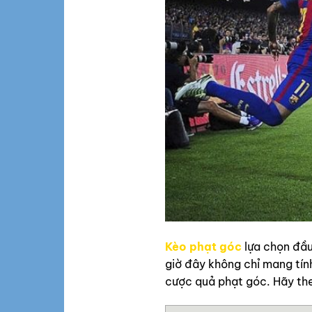
Kèo phạt góc
lựa chọn đầu
giờ đây không chỉ mang tính 
cược quả phạt góc. Hãy th