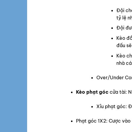
Đội ch
tỷ lệ n
Đội đư
Kèo đồ
đấu sẽ
Kèo ch
nhà cá
Over/Under Corn
Kèo phạt góc
cửa tài: N
Xỉu phạt góc: Đ
Phạt góc 1X2: Cược vào 