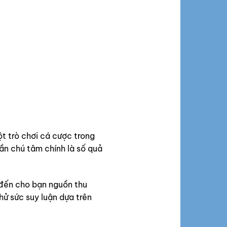
t trò chơi cá cược trong
n chú tâm chính là số quả
 đến cho bạn nguồn thu
hử sức suy luận dựa trên