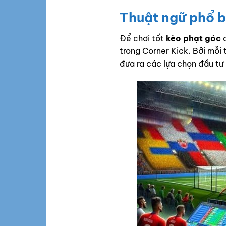
Thuật ngữ phổ b
Để chơi tốt
kèo phạt góc
trong Corner Kick. Bởi mỗi
đưa ra các lựa chọn đầu tư 