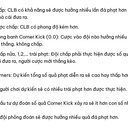
ấp: CLB có khả năng sẽ được hưởng nhiều lần đá phạt hơn 
hà cái đưa ra.
ợc chấp: CLB có phong độ kém hơn.
ng banh Corner Kick (0.0): Cược vào đội nào hưởng nhiều 
 thắng, không chấp.
ấp nửa, 1,2,… trái phạt: Đội chấp phải thực hiện được số q
i đưa ra, người cược mới thắng kèo.
ers: Dự kiến tổng số quả phạt diễn ra sẽ cao hay thấp hơn
gười chơi dự kiến sẽ có nhiều trái phạt hơn được thực hiện.
ầu tư dự đoán số quả Corner Kick xảy ra sẽ ít hơn con số n
đội phỏng đoán sẽ được hưởng nhiều quả đá phạt hơn.